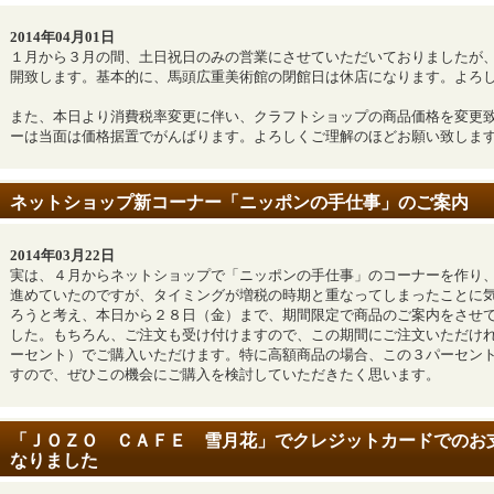
2014年04月01日
１月から３月の間、土日祝日のみの営業にさせていただいておりましたが
開致します。基本的に、馬頭広重美術館の閉館日は休店になります。よろ
また、本日より消費税率変更に伴い、クラフトショップの商品価格を変更
ーは当面は価格据置でがんばります。よろしくご理解のほどお願い致しま
ネットショップ新コーナー「ニッポンの手仕事」のご案内
2014年03月22日
実は、４月からネットショップで「ニッポンの手仕事」のコーナーを作り
進めていたのですが、タイミングが増税の時期と重なってしまったことに
ろうと考え、本日から２８日（金）まで、期間限定で商品のご案内をさせ
した。もちろん、ご注文も受け付けますので、この期間にご注文いただけ
ーセント）でご購入いただけます。特に高額商品の場合、この３パーセン
すので、ぜひこの機会にご購入を検討していただきたく思います。
「ＪＯＺＯ ＣＡＦＥ 雪月花」でクレジットカードでのお
なりました