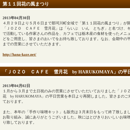
第１１回花の風まつり
2013年04月30日
４月２９日より５月６日まで那珂川町全域で「第１１回花の風まつり」が
「ＪＯＺＯ ＣＡＦＥ 雪月花」は「らいぶ いん とちぎ」と名づけ、
で活動している作家さんの作品を、カフェでは栃木産の食材を使ったメニ
どをご用意し、皆さまのおいでをお待ち致しております。なお、会期中の
までの営業にさせていただきます。
http://hana-kaze.net/
「ＪＯＺＯ ＣＡＦＥ 雪月花 by HARUKOMAYA」の
2013年04月02日
１月から３月まで土日祝のみの営業にさせていただいておりました「ＪＯ
花 by HARUKOMAYA」の平日営業を本日より再開しました。皆さまの
ております。
また、本年の「手作り味噌キット」も販売は３月末日をもって終了致しま
お取り組み、誠にありがとうございました。秋にはとびきりおいしいお味
り致しております。