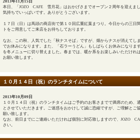
2013年11月15日
本日、「JOZO CAFE 雪月花」はおかげさまでオープン２周年を迎えま
気持ちでいっぱいです。ありがとうございます。
１７日（日）は馬頭の商店街で第１０回広重紅葉まつり。今日からの三日
トをご用意してご来店をお待ちしております。
なお、この秋、人気でした「秋ナスそば」ですが、畑からナスが消えてし
でお休みになります。また、「石ラーうどん」もしばらくお休みになりま
を冬メニューに切り替えました。春までは、暖か系をお楽しみいただけれ
お願い致します。
１０月１４日（祝）のランチタイムについて
2013年10月09日
１０月１４日（祝）のランチタイムはご予約のお客さまでで満席のため、
とさせていただきます。ご迷惑をおかけして誠に恐縮ですが、ご理解とご
願い致します。
なお、前日までにご連絡いただければ個別に対応致しますので、JOZO CA
さい。