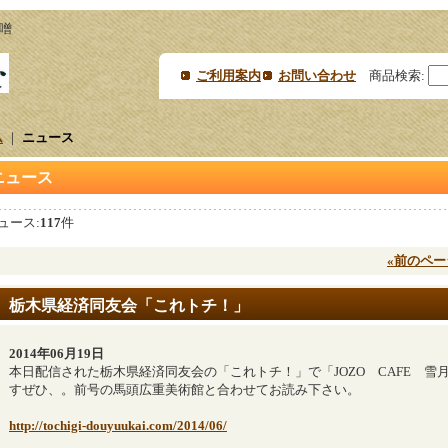
噌
ご利用案内
お問い合わせ
商品検索
:
ム
｜
ニュース
ニュース
ュース:
117
件
«
前のペー
栃木県経済同友会「これトチ！」
2014年06月19日
本日配信された栃木県経済同友会の「これトチ！」で「JOZO CAFE 雪
すぜひ、。前号の馬頭広重美術館と合わせてお読み下さい。
http://tochigi-douyuukai.com/2014/06/