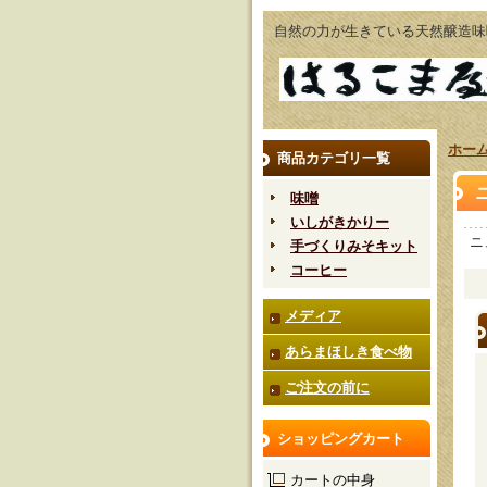
自然の力が生きている天然醸造味
ホー
商品カテゴリ一覧
味噌
いしがきかりー
ニ
手づくりみそキット
コーヒー
メディア
あらまほしき食べ物
ご注文の前に
ショッピングカート
カートの中身