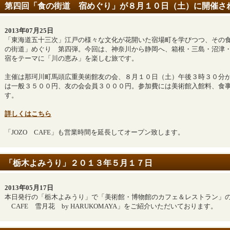
第四回「食の街道 宿めぐり」が８月１０日（土）に開催さ
2013年07月25日
「東海道五十三次」江戸の様々な文化が花開いた宿場町を学びつつ、その
の街道」めぐり 第四弾。今回は、神奈川から静岡へ、箱根・三島・沼津
宿をテーマに「川の恵み」を楽しむ旅です。
主催は那珂川町馬頭広重美術館友の会、８月１０日（土）午後３時３０分
は一般３５００円、友の会会員３０００円。参加費には美術館入館料、食
す。
詳しくはこちら
「JOZO CAFE」も営業時間を延長してオープン致します。
「栃木よみうり」２０１３年５月１７日
2013年05月17日
本日発行の「栃木よみうり」で「美術館・博物館のカフェ＆レストラン」の特
CAFE 雪月花 by HARUKOMAYA」をご紹介いただいております。