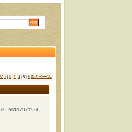
ジ
1
|
2
|
3
|
4
|
5
|
6
次のページ
»
月花」が紹介されていま