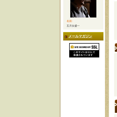
名前:
五月女盛一
メールマガジン