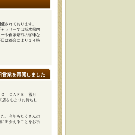
開催されております。
ギャラリーでは栃木県内
ューや自家焙煎の珈琲な
平日は都合により１４時
平日営業を再開しました
ＺＯ ＣＡＦＥ 雪月
ご来店を心よりお待ちし
した。今年もたくさんの
噌に出会えることをお祈