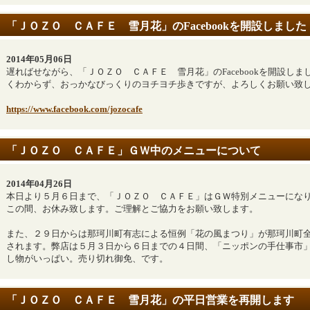
「ＪＯＺＯ ＣＡＦＥ 雪月花」のFacebookを開設しました
2014年05月06日
遅ればせながら、「ＪＯＺＯ ＣＡＦＥ 雪月花」のFacebookを開設し
くわからず、おっかなびっくりのヨチヨチ歩きですが、よろしくお願い致
https://www.facebook.com/jozocafe
「ＪＯＺＯ ＣＡＦＥ」ＧＷ中のメニューについて
2014年04月26日
本日より５月６日まで、「ＪＯＺＯ ＣＡＦＥ」はＧＷ特別メニューにな
この間、お休み致します。ご理解とご協力をお願い致します。
また、２９日からは那珂川町有志による恒例「花の風まつり」が那珂川町
されます。弊店は５月３日から６日までの４日間、「ニッポンの手仕事市
し物がいっぱい。売り切れ御免、です。
「ＪＯＺＯ ＣＡＦＥ 雪月花」の平日営業を再開します