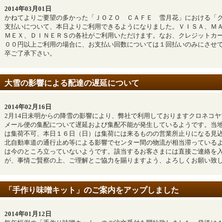
2014年03月01日
かねてよりご要望の多かった「ＪＯＺＯ ＣＡＦＥ 雪月花」における「
支払いについて、本日よりご利用できるようになりました。ＶＩＳＡ、Ｍ
ＭＥＸ、ＤＩＮＥＲＳの各社がご利用いただけます。なお、クレジットカ
００円以上ご利用の場合に、お支払い回数については１回払いのみにさせ
卒ご了承下さい。
大雪の影響による配達の遅延について
2014年02月16日
2月14日未明からの降雪の影響により、弊社で利用しておりますクロネコ
メール便の集配について遅延および集配不能が発生しているようです。当
は集荷不可、本日１６日（日）は集荷には来るものの営業所止りになる見
北自動車道の通行止め等による影響でセンター間の物流が相当滞っている
は今のところ立っていないようです。該当するお客さまには直接ご連絡を
が、事情ご賢察の上、ご理解とご協力を賜りますよう、よろしくお願い致
「手作り味噌キット」のご案内をアップしました
2014年01月12日