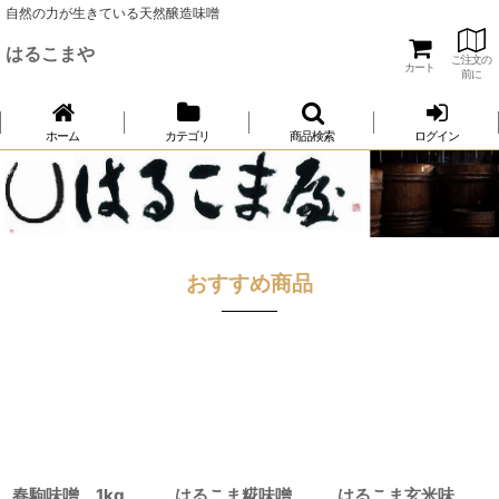
自然の力が生きている天然醸造味噌
はるこまや
ご注文の
カート
前に
ホーム
カテゴリ
商品検索
ログイン
おすすめ商品
春駒味噌 1kg
はるこま糀味噌
はるこま玄米味