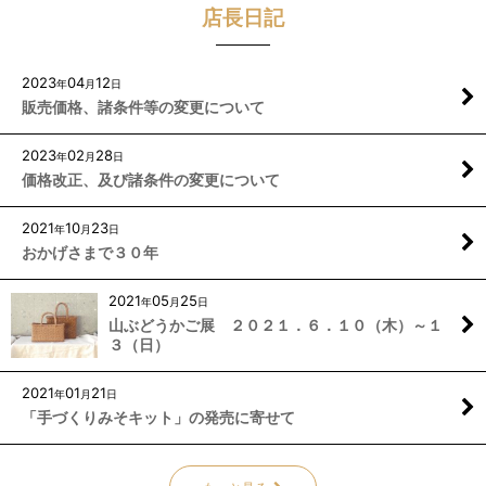
店長日記
2023
04
12
年
月
日
販売価格、諸条件等の変更について
2023
02
28
年
月
日
価格改正、及び諸条件の変更について
2021
10
23
年
月
日
おかげさまで３０年
2021
05
25
年
月
日
山ぶどうかご展 ２０２１．６．１０（木）～１
３（日）
2021
01
21
年
月
日
「手づくりみそキット」の発売に寄せて