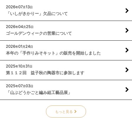
2026
07
13
年
月
日
「いしがきかりー」欠品について
2026
04
25
年
月
日
ゴールデンウィークの営業について
2026
01
24
年
月
日
本年の「手作りみそキット」の販売を開始しました
2025
10
31
年
月
日
第１１２回 益子秋の陶器市に参加します
2025
07
03
年
月
日
「山ぶどうかごと編み組工藝品展」
もっと見る