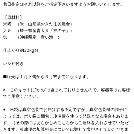
着日指定はそれ以降をご指定下さいますようお願いいたします。
【原材料】
米糀 （米：山形県おきたま興農舎）
大豆 （埼玉県産青大豆「神の子」）
塩 （沖縄県産「青い海」）
仕上がり約30kg分
レシピ付き
■販売は１月下旬から３月末までになります。
※ このキットに”かめ”は含まれておりませんので、容器等はお客様
でご用意ください。
※ 米糀は真空包装でお届けする予定ですが、真空包装機の調子に
よっては、ポリ袋に梱包し冷凍便を使って発送となる場合もありま
す。（その際にはあらかじめこちらからご連絡を入れさせていただ
きます。冷凍便の加算料金については弊社で負担させていただきま